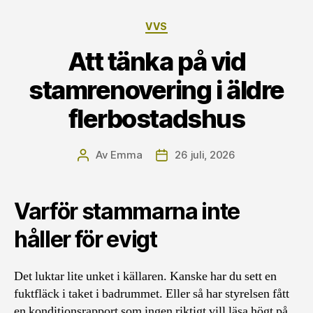
Kategorier
VVS
Att tänka på vid
stamrenovering i äldre
flerbostadshus
Av
Emma
26 juli, 2026
Inläggsförfattare
Inläggsdatum
Varför stammarna inte
håller för evigt
Det luktar lite unket i källaren. Kanske har du sett en
fuktfläck i taket i badrummet. Eller så har styrelsen fått
en konditionsrapport som ingen riktigt vill läsa högt på