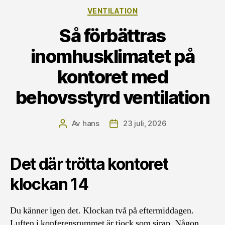
Kategorier
VENTILATION
Så förbättras
inomhusklimatet på
kontoret med
behovsstyrd ventilation
Av
hans
23 juli, 2026
Inläggsförfattare
Inläggsdatum
Det där trötta kontoret
klockan 14
Du känner igen det. Klockan två på eftermiddagen.
Luften i konferensrummet är tjock som sirap. Någon