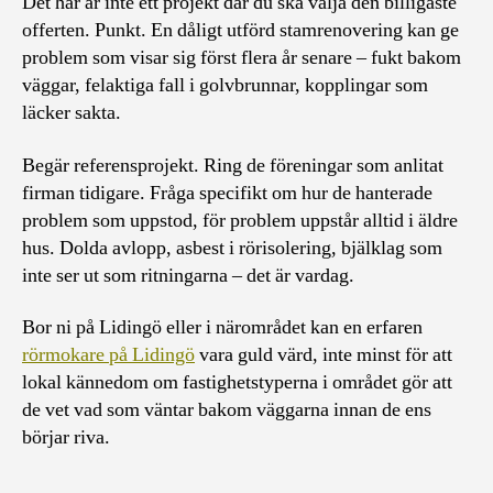
Det här är inte ett projekt där du ska välja den billigaste
offerten. Punkt. En dåligt utförd stamrenovering kan ge
problem som visar sig först flera år senare – fukt bakom
väggar, felaktiga fall i golvbrunnar, kopplingar som
läcker sakta.
Begär referensprojekt. Ring de föreningar som anlitat
firman tidigare. Fråga specifikt om hur de hanterade
problem som uppstod, för problem uppstår alltid i äldre
hus. Dolda avlopp, asbest i rörisolering, bjälklag som
inte ser ut som ritningarna – det är vardag.
Bor ni på Lidingö eller i närområdet kan en erfaren
rörmokare på Lidingö
vara guld värd, inte minst för att
lokal kännedom om fastighetstyperna i området gör att
de vet vad som väntar bakom väggarna innan de ens
börjar riva.