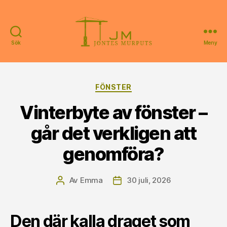
Sök
Meny
Jontes
Murputs
Kategorier
FÖNSTER
Vinterbyte av fönster –
går det verkligen att
genomföra?
Av
Emma
30 juli, 2026
Inläggsförfattare
Inläggsdatum
Den där kalla draget som