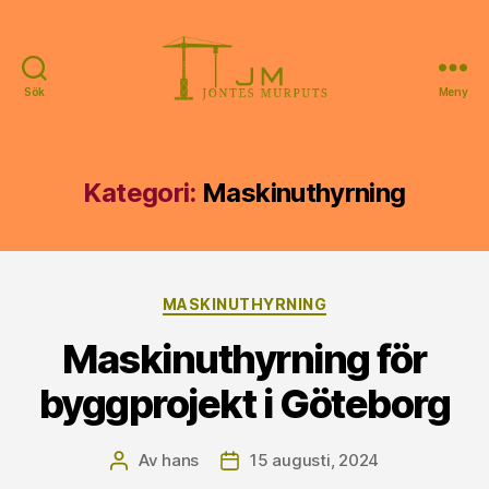
Sök
Meny
Jontes
Murputs
Kategori:
Maskinuthyrning
Kategorier
MASKINUTHYRNING
Maskinuthyrning för
byggprojekt i Göteborg
Av
hans
15 augusti, 2024
Inläggsförfattare
Inläggsdatum