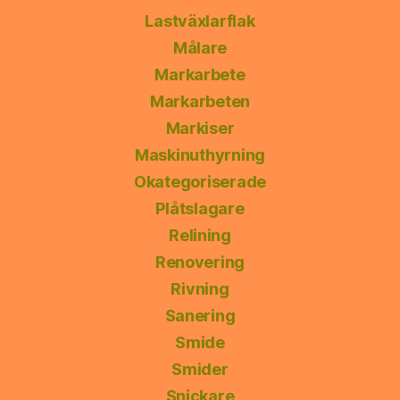
Lastväxlarflak
Målare
Markarbete
Markarbeten
Markiser
Maskinuthyrning
Okategoriserade
Plåtslagare
Relining
Renovering
Rivning
Sanering
Smide
Smider
Snickare