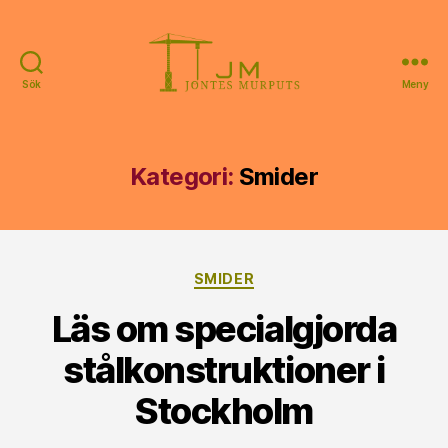
Sök
Meny
Jontes
Murputs
Kategori:
Smider
Kategorier
SMIDER
Läs om specialgjorda
stålkonstruktioner i
Stockholm