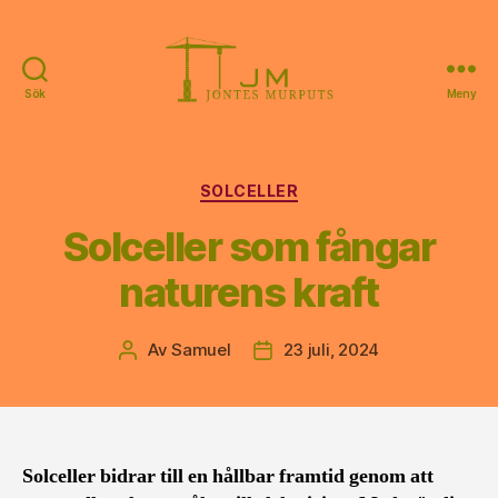
Sök
Meny
Jontes
Murputs
Kategorier
SOLCELLER
Solceller som fångar
naturens kraft
Av
Samuel
23 juli, 2024
Inläggsförfattare
Inläggsdatum
Solceller bidrar till en hållbar framtid genom att